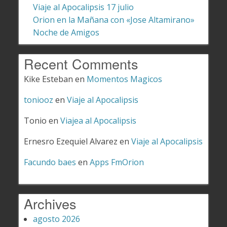
Viaje al Apocalipsis 17 julio
Orion en la Mañana con «Jose Altamirano»
Noche de Amigos
Recent Comments
Kike Esteban
en
Momentos Magicos
toniooz
en
Viaje al Apocalipsis
Tonio
en
Viajea al Apocalipsis
Ernesro Ezequiel Alvarez
en
Viaje al Apocalipsis
Facundo baes
en
Apps FmOrion
Archives
agosto 2026