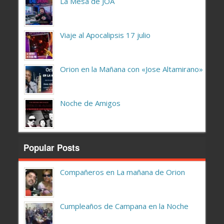
La Mesa de JOA
Viaje al Apocalipsis 17 julio
Orion en la Mañana con «Jose Altamirano»
Noche de Amigos
Popular Posts
Compañeros en La mañana de Orion
Cumpleaños de Campana en la Noche