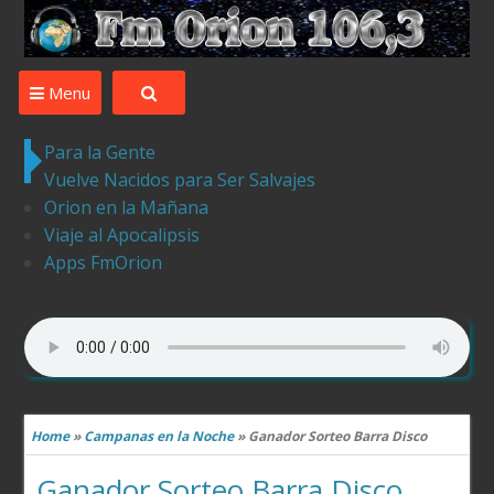
Desde Ledesma para el Mundo la mejor musica ,tu
compania
Menu
Para la Gente
Vuelve Nacidos para Ser Salvajes
Orion en la Mañana
Viaje al Apocalipsis
Apps FmOrion
Home
»
Campanas en la Noche
»
Ganador Sorteo Barra Disco
Ganador Sorteo Barra Disco