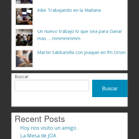
Kike Trabajando en la Mañana
Un nuevo trabajo lo que sea para Ganar
mas … mmmmmmm
Martin Sabbatella con Joaquin en fm Orion
Buscar
Buscar
Recent Posts
Hoy nos visito un amigo .
La Mesa de JOA