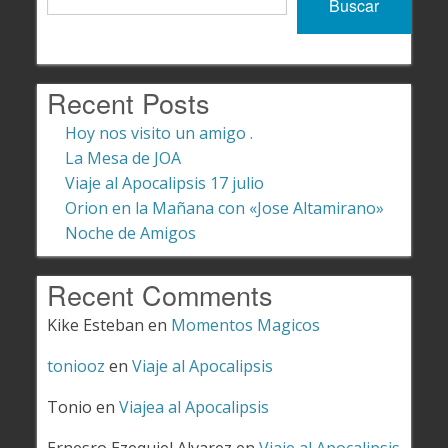
Buscar
Recent Posts
Hoy nos visito un amigo .
La Mesa de JOA
Viaje al Apocalipsis 17 julio
Orion en la Mañana con «Jose Altamirano»
Noche de Amigos
Recent Comments
Kike Esteban
en
Momentos Magicos
toniooz
en
Viaje al Apocalipsis
Tonio
en
Viajea al Apocalipsis