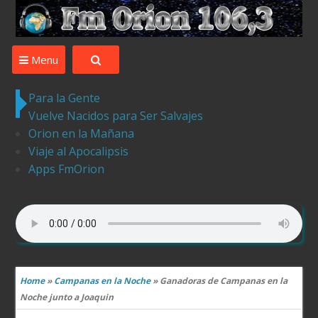
Desde Ledesma para el Mundo la mejor musica ,tu
compania
Menu
Para la Gente
Vuelve Nacidos para Ser Salvajes
Orion en la Mañana
Viaje al Apocalipsis
Apps FmOrion
Home
»
Campanas en la Noche
»
Ganadoras de Campanas en la
Noche junto a Joaquin