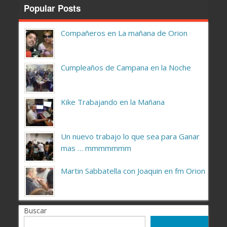
Popular Posts
Compañeros en La mañana de Orion
Cumpleaños de Campana en la Noche
Kike Trabajando en la Mañana
Un nuevo trabajo lo que sea para Ganar
mas … mmmmmmm
Martin Sabbatella con Joaquin en fm Orion
Buscar