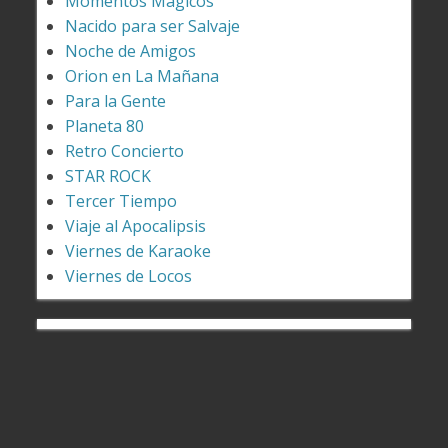
Momentos Magicos
Nacido para ser Salvaje
Noche de Amigos
Orion en La Mañana
Para la Gente
Planeta 80
Retro Concierto
STAR ROCK
Tercer Tiempo
Viaje al Apocalipsis
Viernes de Karaoke
Viernes de Locos