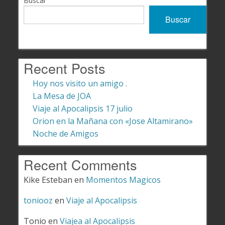
Buscar
Buscar
Recent Posts
Hoy nos visito un amigo .
La Mesa de JOA
Viaje al Apocalipsis 17 julio
Orion en la Mañana con «Jose Altamirano»
Noche de Amigos
Recent Comments
Kike Esteban
en
Momentos Magicos
toniooz
en
Viaje al Apocalipsis
Tonio
en
Viajea al Apocalipsis