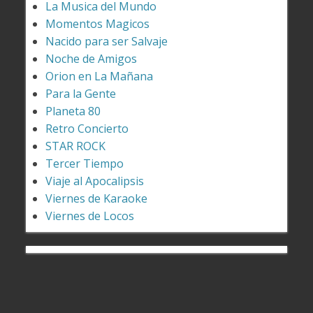
La Musica del Mundo
Momentos Magicos
Nacido para ser Salvaje
Noche de Amigos
Orion en La Mañana
Para la Gente
Planeta 80
Retro Concierto
STAR ROCK
Tercer Tiempo
Viaje al Apocalipsis
Viernes de Karaoke
Viernes de Locos