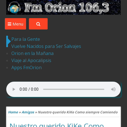
Desde Ledesma para el Mundo la mejor musica ,tu
compania
Menu
Para la Gente
Vuelve Nacidos para Ser Salvajes
Orion en la Mañana
Viaje al Apocalipsis
Apps FmOrion
Home
»
Amigos
»
Nuestro querido KiKe Como siempre Comiendo
Nuestro querido KiKe Como