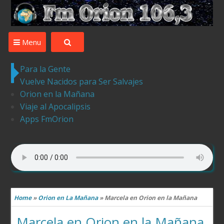
Desde Ledesma para el Mundo la mejor musica ,tu
compania
Menu
Para la Gente
Vuelve Nacidos para Ser Salvajes
Orion en la Mañana
Viaje al Apocalipsis
Apps FmOrion
Home
»
Orion en La Mañana
»
Marcela en Orion en la Mañana
Marcela en Orion en la Mañana