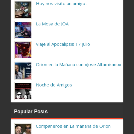
Hoy nos visito un amigo .
La Mesa de JOA
Viaje al Apocalipsis 17 julio
Orion en la Mañana con «Jose Altamirano»
Noche de Amigos
Popular Posts
Compañeros en La mañana de Orion