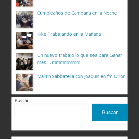
Cumpleaños de Campana en la Noche
Kike Trabajando en la Mañana
Un nuevo trabajo lo que sea para Ganar
mas … mmmmmmm
Martin Sabbatella con Joaquin en fm Orion
Buscar
Buscar