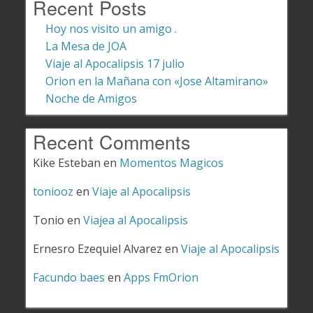
Recent Posts
Hoy nos visito un amigo .
La Mesa de JOA
Viaje al Apocalipsis 17 julio
Orion en la Mañana con «Jose Altamirano»
Noche de Amigos
Recent Comments
Kike Esteban
en
Momentos Magicos
toniooz
en
Viaje al Apocalipsis
Tonio
en
Viajea al Apocalipsis
Ernesro Ezequiel Alvarez
en
Viaje al Apocalipsis
Facundo baes
en
Apps FmOrion