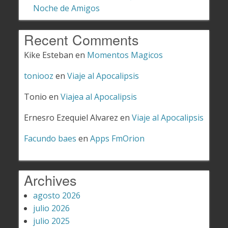
Noche de Amigos
Recent Comments
Kike Esteban
en
Momentos Magicos
toniooz
en
Viaje al Apocalipsis
Tonio
en
Viajea al Apocalipsis
Ernesro Ezequiel Alvarez
en
Viaje al Apocalipsis
Facundo baes
en
Apps FmOrion
Archives
agosto 2026
julio 2026
julio 2025