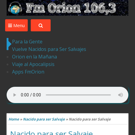
Desde Ledesma para el Mundo la mejor musica ,tu
compania
Menu
Para la Gente
Vuelve Nacidos para Ser Salvajes
Orion en la Mañana
Viaje al Apocalipsis
Apps FmOrion
Home
»
Nacido para ser Salvaje
»
Nacido para ser Salvaje
Nacido para ser Salvaje