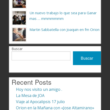
Un nuevo trabajo lo que sea para Ganar
mas … mmmmmmm
Martin Sabbatella con Joaquin en fm Orion
Buscar
Buscar
Recent Posts
Hoy nos visito un amigo .
La Mesa de JOA
Viaje al Apocalipsis 17 julio
Orion en la Mañana con «Jose Altamirano»