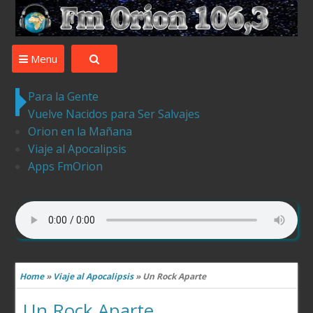
Desde Ledesma para el Mundo la mejor musica ,tu
compania
Menu
Para la Gente
Vuelve Nacidos para Ser Salvajes
Orion en la Mañana
Viaje al Apocalipsis
Apps FmOrion
Home
»
Viaje al Apocalipsis
»
Un Rock Aparte
Un Rock Aparte