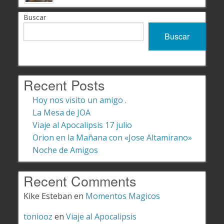
Buscar
Buscar
Recent Posts
Hoy nos visito un amigo .
La Mesa de JOA
Viaje al Apocalipsis 17 julio
Orion en la Mañana con «Jose Altamirano»
Noche de Amigos
Recent Comments
Kike Esteban
en
Momentos Magicos
toniooz
en
Viaje al Apocalipsis