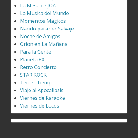
La Mesa de JOA
La Musica del Mundo
Momentos Magicos
Nacido para ser Salvaje
Noche de Amigos
Orion en La Mañana
Para la Gente
Planeta 80
Retro Concierto
STAR ROCK
Tercer Tiempo
Viaje al Apocalipsis
Viernes de Karaoke
Viernes de Locos