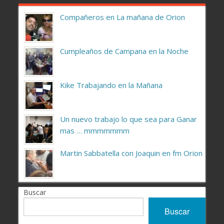
Compañeros en La mañana de Orion
Cumpleaños de Campana en la Noche
Kike Trabajando en la Mañana
Un nuevo trabajo lo que sea para Ganar
mas … mmmmmmm
Martin Sabbatella con Joaquin en fm Orion
Buscar
Buscar