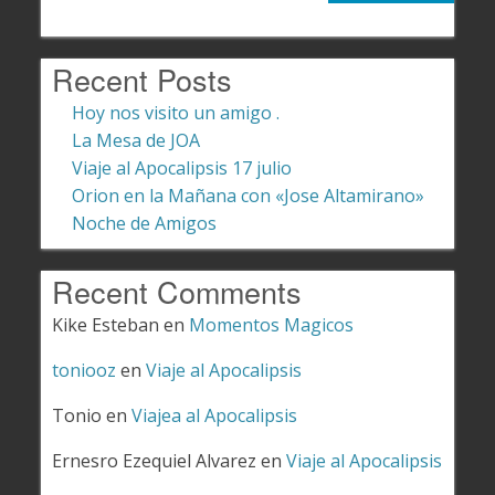
Recent Posts
Hoy nos visito un amigo .
La Mesa de JOA
Viaje al Apocalipsis 17 julio
Orion en la Mañana con «Jose Altamirano»
Noche de Amigos
Recent Comments
Kike Esteban
en
Momentos Magicos
toniooz
en
Viaje al Apocalipsis
Tonio
en
Viajea al Apocalipsis
Ernesro Ezequiel Alvarez
en
Viaje al Apocalipsis