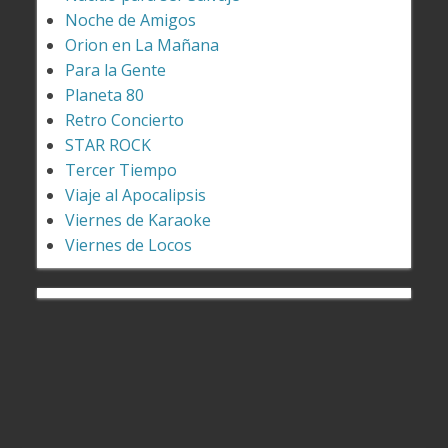
Noche de Amigos
Orion en La Mañana
Para la Gente
Planeta 80
Retro Concierto
STAR ROCK
Tercer Tiempo
Viaje al Apocalipsis
Viernes de Karaoke
Viernes de Locos