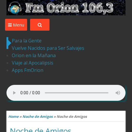
Desde Ledesma para el Mundo la mejor musica ,tu
compania
Menu
Para la Gente
Vuelve Nacidos para Ser Salvajes
Orion en la Mañana
Viaje al Apocalipsis
Apps FmOrion
Home
»
Noche de Amigos
»
Noche de Amigos
Noche de Amigos